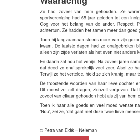
Waarachtig
Ze had zoveel van hem gehouden. Ze waren 
sportvereniging had 65 jaar geleden tot een innig
Oog voor het belang van de ander. Respect. Ple
achtertuin. Ze hadden het samen meer dan goed 
Toen hij langzaamaan steeds meer van zijn gezondh
kwam. De laatste dagen had ze onafgebroken bi
alleen zijn zijde verlaten als het even niet anders k
En daarin zat nou het venijn. Na zoveel jaren sam
dat deed zo onuitsprekelijk veel zeer. Alsof ze ha
Terwijl ze het vertelde, hield ze zich kranig, maar 
De troostende woorden van haar lieve dochter e
Dit moest ze zelf dragen, zichzelf vergeven. Dat 
zoveel van elkaar gehouden hebt als zij van hem e
Toen ik haar alle goeds en veel moed wenste na 
‘Nou’, zei ze, ‘dat gaat met deze twee lieve mens
© Petra van Eldik – Neleman