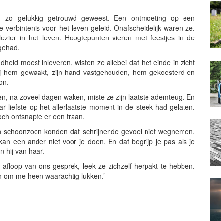
zo gelukkig getrouwd geweest. Een ontmoeting op een
e verbintenis voor het leven geleid. Onafscheidelijk waren ze.
zier in het leven. Hoogtepunten vieren met feestjes in de
gehad.
eid moest inleveren, wisten ze allebei dat het einde in zicht
j hem gewaakt, zijn hand vastgehouden, hem gekoesterd en
on.
en, na zoveel dagen waken, miste ze zijn laatste ademteug. En
ar liefste op het allerlaatste moment in de steek had gelaten.
toch ontsnapte er een traan.
n schoonzoon konden dat schrijnende gevoel niet wegnemen.
kan een ander niet voor je doen. En dat begrijp je pas als je
n hij van haar.
afloop van ons gesprek, leek ze zichzelf herpakt te hebben.
en om me heen waarachtig lukken.’