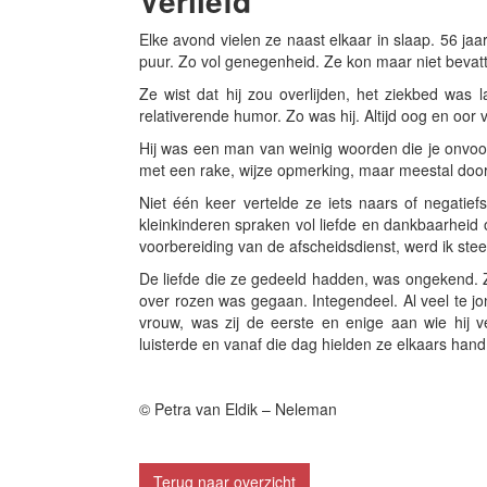
Verliefd
Elke avond vielen ze naast elkaar in slaap. 56 jaa
puur. Zo vol genegenheid. Ze kon maar niet bevat
Ze wist dat hij zou overlijden, het ziekbed was l
relativerende humor. Zo was hij. Altijd oog en oor 
Hij was een man van weinig woorden die je onvoorw
met een rake, wijze opmerking, maar meestal door 
Niet één keer vertelde ze iets naars of negatie
kleinkinderen spraken vol liefde en dankbaarheid o
voorbereiding van de afscheidsdienst, werd ik stee
De liefde die ze gedeeld hadden, was ongekend. Zoa
over rozen was gegaan. Integendeel. Al veel te jong
vrouw, was zij de eerste en enige aan wie hij 
luisterde en vanaf die dag hielden ze elkaars hand 
© Petra van Eldik – Neleman
Terug naar overzicht