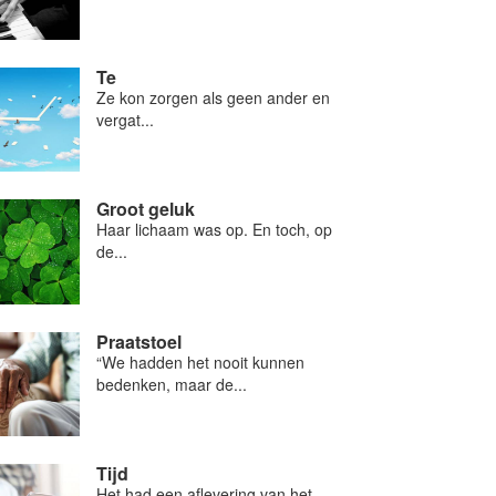
Te
Ze kon zorgen als geen ander en
vergat...
Groot geluk
Haar lichaam was op. En toch, op
de...
Praatstoel
“We hadden het nooit kunnen
bedenken, maar de...
Tijd
Het had een aflevering van het