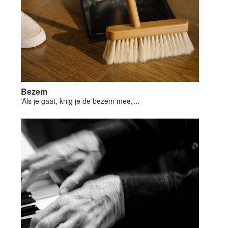
Bezem
‘Als je gaat, krijg je de bezem mee,’...