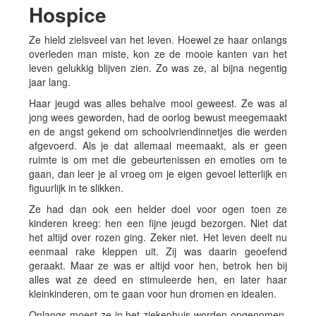
Hospice
Ze hield zielsveel van het leven. Hoewel ze haar onlangs
overleden man miste, kon ze de mooie kanten van het
leven gelukkig blijven zien. Zo was ze, al bijna negentig
jaar lang.
Haar jeugd was alles behalve mooi geweest. Ze was al
jong wees geworden, had de oorlog bewust meegemaakt
en de angst gekend om schoolvriendinnetjes die werden
afgevoerd. Als je dat allemaal meemaakt, als er geen
ruimte is om met die gebeurtenissen en emoties om te
gaan, dan leer je al vroeg om je eigen gevoel letterlijk en
figuurlijk in te slikken.
Ze had dan ook een helder doel voor ogen toen ze
kinderen kreeg: hen een fijne jeugd bezorgen. Niet dat
het altijd over rozen ging. Zeker niet. Het leven deelt nu
eenmaal rake kleppen uit. Zij was daarin geoefend
geraakt. Maar ze was er altijd voor hen, betrok hen bij
alles wat ze deed en stimuleerde hen, en later haar
kleinkinderen, om te gaan voor hun dromen en idealen.
Onlangs moest ze in het ziekenhuis worden opgenomen.