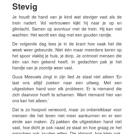
Stevig
Je houdt de hand van je kind wat steviger vast als de
trein nadert. Vol vertrouwen kijkt hij naar je op en
glimlacht. Samen op avontuur met de trein. Hij kan niet
wachten. Het wordt een dag met een gouden randje.
De volgende dag lees je in de krant hoe vaak het die
week weer gebeurde. Niet één maar meerdere keren op
het spoor vlakbij je huis, je dorp. Je ontmoet mensen die
één van hen gekend heeft. In gedachten pak je het
handje van je zoontje weer vast.
Guus Meeuwis zingt in zijn lied Je staat niet alleen ‘En
laat ons altijd zoeken naar een uitweg. Met een
uitgestoken hand voor elk probleem. Er is niemand die
zich daarvoor hoeft te schamen. Want niemand hier van
ons kan het alleen.’
Dat is zo hoopvol verwoord, maar zo onbereikbaar voor
mensen die het leven niet meer aankunnen en er een
einde aan maken. Zij pakken die uitgestoken hand niet
vast, hoe dicht je ook naast ze staat en hoe graag ze het
misschien ook zouden willen. Die afstand, hoe klein ook,