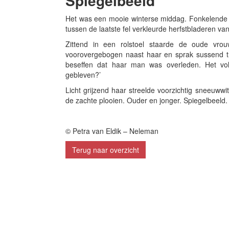
Spiegelbeeld
Het was een mooie winterse middag. Fonkelende z
tussen de laatste fel verkleurde herfstbladeren v
Zittend in een rolstoel staarde de oude vro
voorovergebogen naast haar en sprak sussend 
beseffen dat haar man was overleden. Het vo
gebleven?’
Licht grijzend haar streelde voorzichtig sneeuww
de zachte plooien. Ouder en jonger. Spiegelbeeld. 
© Petra van Eldik – Neleman
Terug naar overzicht