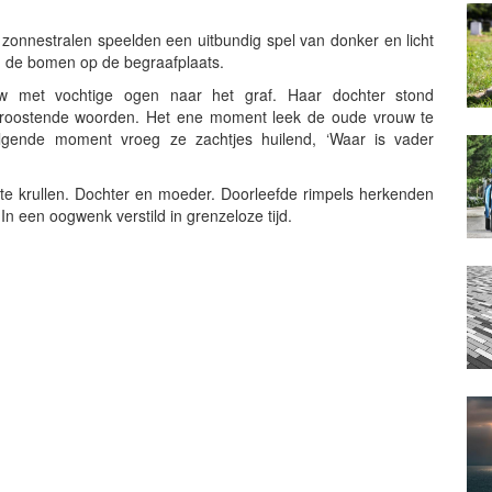
onnestralen speelden een uitbundig spel van donker en licht
an de bomen op de begraafplaats.
uw met vochtige ogen naar het graf. Haar dochter stond
troostende woorden. Het ene moment leek de oude vrouw te
lgende moment vroeg ze zachtjes huilend, ‘Waar is vader
itte krullen. Dochter en moeder. Doorleefde rimpels herkenden
In een oogwenk verstild in grenzeloze tijd.