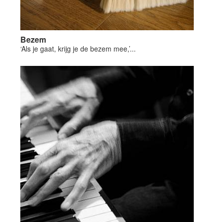
Bezem
‘Als je gaat, krijg je de bezem mee,’...